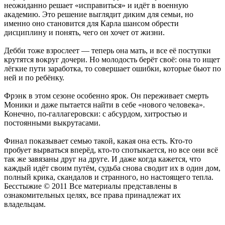
неожиданно решает «исправиться» и идёт в военную
академию. Это решение выглядит диким для семьи, но
именно оно становится для Карла шансом обрести
дисциплину и понять, чего он хочет от жизни.
Дебби тоже взрослеет — теперь она мать, и все её поступки
крутятся вокруг дочери. Но молодость берёт своё: она то ищет
лёгкие пути заработка, то совершает ошибки, которые бьют по
ней и по ребёнку.
Фрэнк в этом сезоне особенно ярок. Он переживает смерть
Моники и даже пытается найти в себе «нового человека».
Конечно, по-галлагеровски: с абсурдом, хитростью и
постоянными выкрутасами.
Финал показывает семью такой, какая она есть. Кто-то
пробует вырваться вперёд, кто-то спотыкается, но все они всё
так же завязаны друг на друге. И даже когда кажется, что
каждый идёт своим путём, судьба снова сводит их в один дом,
полный крика, скандалов и странного, но настоящего тепла.
Бесстыжие © 2011 Все материалы представлены в
ознакомительных целях, все права принадлежат их
владельцам.