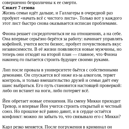
совершенно безразличны к ее смерти.
Сюжет 7 сезона
Жизнь семьи идёт дальше, и Галлагеры в очередной раз
пробуют «начать всё с чистого листа». Только вот у каждого
этот лист быстро снова оказывается исписан проблемами.
Фиона решает сосредоточиться не на отношениях, а на себе.
Она впервые серьёзно берётся за работу: начинает управлять
кофейней, учится вести бизнес, пробует почувствовать вкус
независимости. В её жизни появляются новые мужчины, но
теперь они отходят на второй план — главное, что Фиона
наконец-то пытается строить будущее своими руками.
Лип после провала в университете бьётся с собственными
демонами. Он спускается всё ниже из-за алкоголя, теряет
контроль, и только вмешательство друзей и семьи даёт ему
шанс выбраться. Его путь становится настоящей проверкой:
либо он встанет на ноги, либо потеряет всё.
Йен обретает новые отношения. На смену Микки приходит
Тревор, и впервые Йен учится строить открытый и честный
союз. Но прошлое всё равно давит, и в сердце остаётся
конфликт: можно ли забыть то, что связывало его с Микки?
Карл резко меняется. После погружения в криминал он