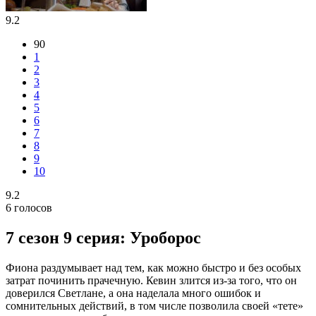
9.2
90
1
2
3
4
5
6
7
8
9
10
9.2
6
голосов
7 сезон 9 серия: Уроборос
Фиона раздумывает над тем, как можно быстро и без особых
затрат починить прачечную. Кевин злится из-за того, что он
доверился Светлане, а она наделала много ошибок и
сомнительных действий, в том числе позволила своей «тете»