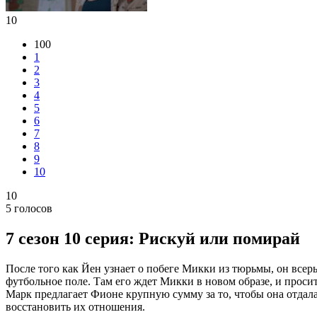
10
100
1
2
3
4
5
6
7
8
9
10
10
5
голосов
7 сезон 10 серия: Рискуй или помирай
После того как Йен узнает о побеге Микки из тюрьмы, он всер
футбольное поле. Там его ждет Микки в новом образе, и просит
Марк предлагает Фионе крупную сумму за то, чтобы она отдала
восстановить их отношения.