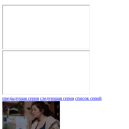
предыдущая серия
следующая серия
список серий