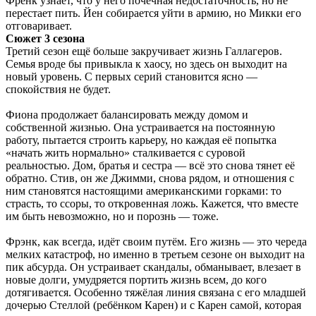
Френк узнает, что у него почечная недостаточность, но не
перестает пить. Йен собирается уйти в армию, но Микки его
отговаривает.
Сюжет 3 сезона
Третий сезон ещё больше закручивает жизнь Галлагеров.
Семья вроде бы привыкла к хаосу, но здесь он выходит на
новый уровень. С первых серий становится ясно —
спокойствия не будет.
Фиона продолжает балансировать между домом и
собственной жизнью. Она устраивается на постоянную
работу, пытается строить карьеру, но каждая её попытка
«начать жить нормально» сталкивается с суровой
реальностью. Дом, братья и сестра — всё это снова тянет её
обратно. Стив, он же Джимми, снова рядом, и отношения с
ним становятся настоящими американскими горками: то
страсть, то ссоры, то откровенная ложь. Кажется, что вместе
им быть невозможно, но и порознь — тоже.
Фрэнк, как всегда, идёт своим путём. Его жизнь — это череда
мелких катастроф, но именно в третьем сезоне он выходит на
пик абсурда. Он устраивает скандалы, обманывает, влезает в
новые долги, умудряется портить жизнь всем, до кого
дотягивается. Особенно тяжёлая линия связана с его младшей
дочерью Стеллой (ребёнком Карен) и с Карен самой, которая