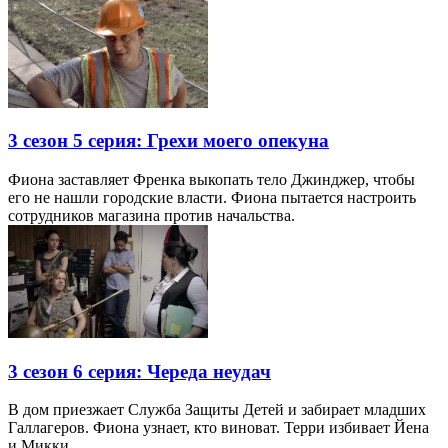
3 сезон 5 серия: Грехи моего опекуна
Фиона заставляет Френка выкопать тело Джинджер, чтобы
его не нашли городские власти. Фиона пытается настроить
сотрудников магазина против начальства.
3 сезон 6 серия: Череда неудач
В дом приезжает Служба Защиты Детей и забирает младших
Галлагеров. Фиона узнает, кто виноват. Терри избивает Йена
и Микки.