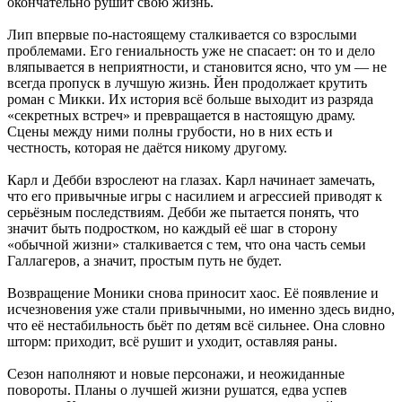
окончательно рушит свою жизнь.
Лип впервые по-настоящему сталкивается со взрослыми
проблемами. Его гениальность уже не спасает: он то и дело
вляпывается в неприятности, и становится ясно, что ум — не
всегда пропуск в лучшую жизнь. Йен продолжает крутить
роман с Микки. Их история всё больше выходит из разряда
«секретных встреч» и превращается в настоящую драму.
Сцены между ними полны грубости, но в них есть и
честность, которая не даётся никому другому.
Карл и Дебби взрослеют на глазах. Карл начинает замечать,
что его привычные игры с насилием и агрессией приводят к
серьёзным последствиям. Дебби же пытается понять, что
значит быть подростком, но каждый её шаг в сторону
«обычной жизни» сталкивается с тем, что она часть семьи
Галлагеров, а значит, простым путь не будет.
Возвращение Моники снова приносит хаос. Её появление и
исчезновения уже стали привычными, но именно здесь видно,
что её нестабильность бьёт по детям всё сильнее. Она словно
шторм: приходит, всё рушит и уходит, оставляя раны.
Сезон наполняют и новые персонажи, и неожиданные
повороты. Планы о лучшей жизни рушатся, едва успев