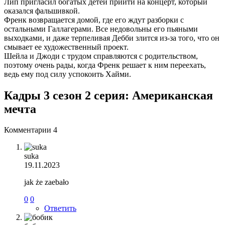
Лип пригласил богатых детей прийти на концерт, который
оказался фальшивкой.
Френк возвращается домой, где его ждут разборки с
остальными Галлагерами. Все недовольны его пьяными
выходками, и даже терпеливая Дебби злится из-за того, что он
смывает ее художественный проект.
Шейла и Джоди с трудом справляются с родительством,
поэтому очень рады, когда Френк решает к ним переехать,
ведь ему под силу успокоить Хайми.
Кадры 3 сезон 2 серия: Американская
мечта
Комментарии
4
suka
19.11.2023
jak że zaebało
0
0
Ответить