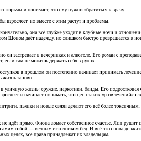
з тюрьмы и понимает, что ему нужно обратиться к врачу.
ы взрослеет, но вместе с этим растут и проблемы.
окончательно, она всё глубже уходит в клубные ночи и отношени
том Шоном даёт надежду, но слишком быстро превращается в но
 но он застревает в вечеринках и алкоголе. Его роман с преподав
, если сам не можешь держать себя в руках.
поступков в прошлом он постепенно начинает принимать лечение
ь жизнь заново.
в уличную жизнь: оружие, наркотики, банды. Его подростковая б
 взрослеет и начинает понимать, что цена таких «развлечений» с
интриги, пьянки и новые связи делают его всё более токсичным.
х не идёт прямо. Фиона ломает собственное счастье, Лип рушит 
ся самим собой — вечным источником бед. И всё это снова держи
ных целях, все права принадлежат их владельцам.