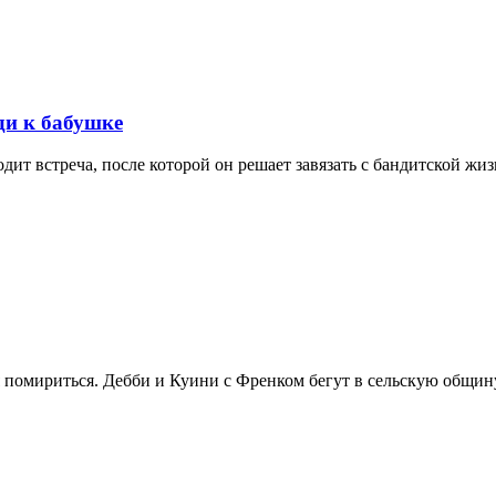
ди к бабушке
ит встреча, после которой он решает завязать с бандитской жи
я помириться. Дебби и Куини с Френком бегут в сельскую общин