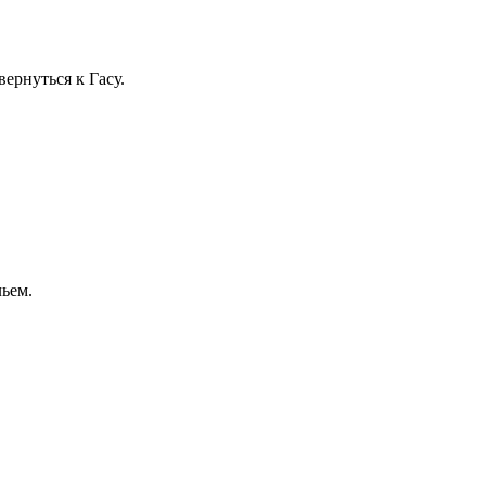
ернуться к Гасу.
льем.