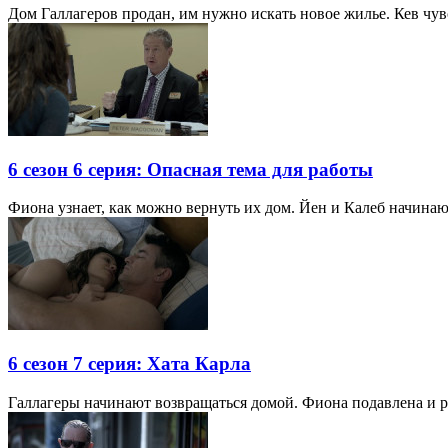
Дом Галлагеров продан, им нужно искать новое жилье. Кев чувс
6 сезон 6 серия: Опасная тема для работы
Фиона узнает, как можно вернуть их дом. Йен и Калеб начинаю
6 сезон 7 серия: Хата Карла
Галлагеры начинают возвращаться домой. Фиона подавлена и ре