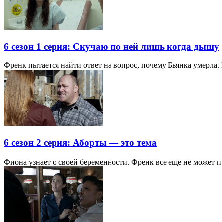
6 сезон 1 серия: Скучаю по ней лишь когда дышу
Френк пытается найти ответ на вопрос, почему Бьянка умерла.
6 сезон 2 серия: Аборты — это тема
Фиона узнает о своей беременности. Френк все еще не может п