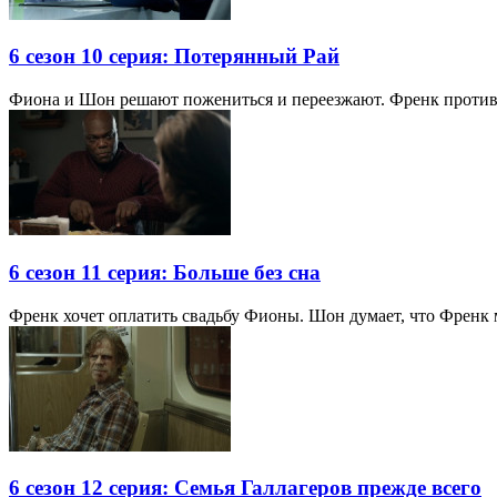
6 сезон 10 серия: Потерянный Рай
Фиона и Шон решают пожениться и переезжают. Френк против т
6 сезон 11 серия: Больше без сна
Френк хочет оплатить свадьбу Фионы. Шон думает, что Френк 
6 сезон 12 серия: Семья Галлагеров прежде всего