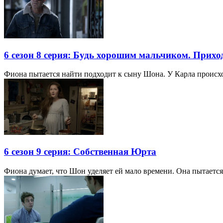
6 сезон 8 серия: Будь хорошим мальчиком. Прихо
Фиона пытается найти подходит к сыну Шона. У Карла происход
6 сезон 9 серия: Собственная Юрта
Фиона думает, что Шон уделяет ей мало времени. Она пытаетс