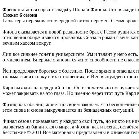
Френк пытается сорвать свадьбу Шона и Фионы. Лип выходит и
Сюжет 6 сезона
Галлагеры переживают очередной виток перемен. Семья вроде б
Фиона оказывается в новой реальности: брак с Гасом рушится 
отношения оборачиваются провалом. Сначала роман с музыкан
вечным хаосом вокруг.
Лип всё сильнее тонет в университете. Ум и талант у него есть,
отчислением. Впервые становится ясно: способности не спасают
Йен продолжает бороться с болезнью. После ярких и опасных 
тюрьма ставит точку в их отношениях, и Йен вынужден строит
Карл выходит на передний план. Он окончательно погружается 
может закрывать на это глаза. Но именно через этот путь Карл
Фрэнк, как обычно, живёт по своим законам. Его бесконечные 
этом снова и снова выкручивается из безнадёжных ситуаций.
Финал сезона показывает: у каждого свой путь, но никто из ни
вырваться из бандитского мира, а Фрэнк, как и всегда, остаёт
Бесстыжие © 2011 Все материалы представлены в ознакомитель