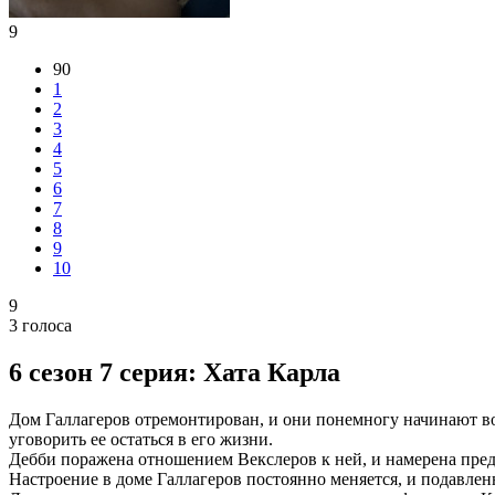
9
90
1
2
3
4
5
6
7
8
9
10
9
3
голоса
6 сезон 7 серия: Хата Карла
Дом Галлагеров отремонтирован, и они понемногу начинают во
уговорить ее остаться в его жизни.
Дебби поражена отношением Векслеров к ней, и намерена предп
Настроение в доме Галлагеров постоянно меняется, и подавлен