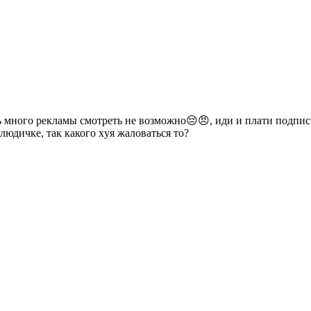
нь много рекламы смотреть не возможно😔😠, иди и плати подписк
людичке, так какого хyя жаловаться то?