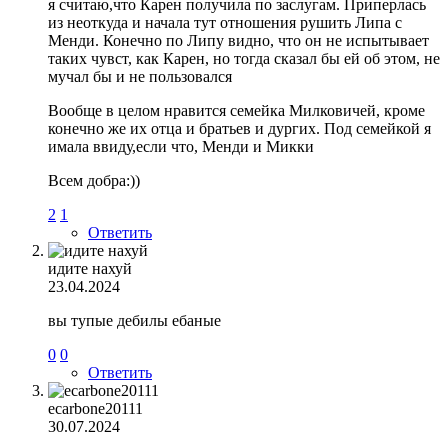
я считаю,что Карен получила по заслугам. Приперлась
из неоткуда и начала тут отношения рушить Липа с
Менди. Конечно по Липу видно, что он не испытывает
таких чувст, как Карен, но тогда сказал бы ей об этом, не
мучал бы и не пользовался
Вообще в целом нравится семейка Милковичей, кроме
конечно же их отца и братьев и дургих. Под семейкой я
имала ввиду,если что, Менди и Микки
Всем добра:))
2
1
Ответить
идите нахуй
23.04.2024
вы тупые дебилы ебаные
0
0
Ответить
ecarbone20111
30.07.2024