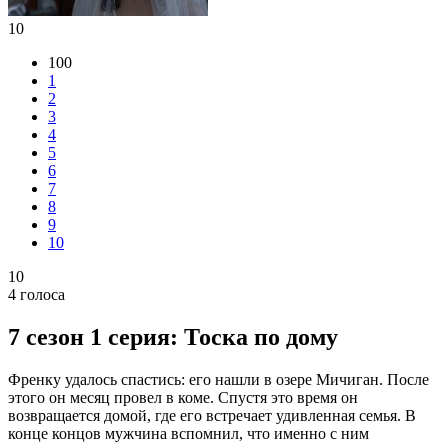
10
100
1
2
3
4
5
6
7
8
9
10
10
4
голоса
7 сезон 1 серия: Тоска по дому
Френку удалось спастись: его нашли в озере Мичиган. После
этого он месяц провел в коме. Спустя это время он
возвращается домой, где его встречает удивленная семья. В
конце концов мужчина вспомнил, что именно с ним