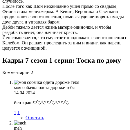
случилось.
После того как Шон неожиданно ушел прямо со свадьбы,
Фиона стала менеджером. А Кевин, Вероника и Светлана
продолжают свои отношения, помогая удовлетворять нужды
друг друга и управляя баром.
Дебби тяжело дается жизнь матери-одиночки, и чтобы
раздобыть денег, она начинает красть.
Йен сомневается, что ему стоит продолжать свои отношения с
Калебом. Он решает проследить за ним и видит, как парень
целуется с женщиной.
Кадры 7 сезон 1 серия: Тоска по дому
Комментарии
2
моя собачка одета дороже тебя
14.04.2024
йен краш💘💘💘💘💘💘💘💘
1
1
Ответить
meh