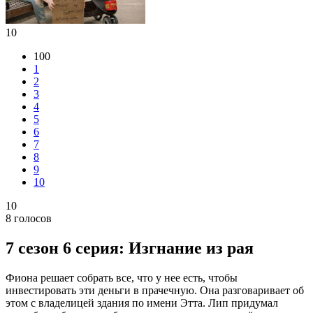
10
100
1
2
3
4
5
6
7
8
9
10
10
8
голосов
7 сезон 6 серия: Изгнание из рая
Фиона решает собрать все, что у нее есть, чтобы
инвестировать эти деньги в прачечную. Она разговаривает об
этом с владелицей здания по имени Этта. Лип придумал