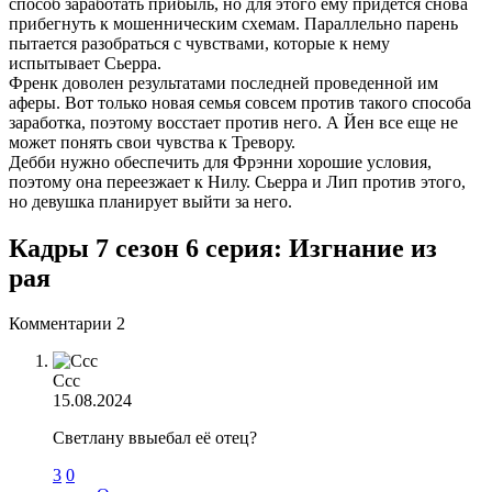
способ заработать прибыль, но для этого ему придётся снова
прибегнуть к мошенническим схемам. Параллельно парень
пытается разобраться с чувствами, которые к нему
испытывает Сьерра.
Френк доволен результатами последней проведенной им
аферы. Вот только новая семья совсем против такого способа
заработка, поэтому восстает против него. А Йен все еще не
может понять свои чувства к Тревору.
Дебби нужно обеспечить для Фрэнни хорошие условия,
поэтому она переезжает к Нилу. Сьерра и Лип против этого,
но девушка планирует выйти за него.
Кадры 7 сезон 6 серия: Изгнание из
рая
Комментарии
2
Ссс
15.08.2024
Светлану ввыебал её отец?
3
0