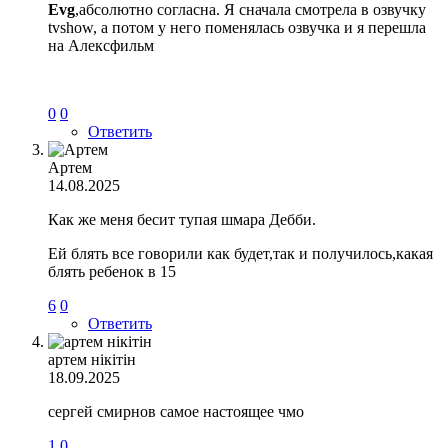
Evg
,абсолютно согласна. Я сначала смотрела в озвучку
tvshow, а потом у него поменялась озвучка и я перешла
на Алексфильм
0
0
Ответить
Артем
14.08.2025
Как же меня бесит тупая шмара Дебби.
Ей блять все говорили как будет,так и получилось,какая
блять ребенок в 15
6
0
Ответить
артем нiкiтiн
18.09.2025
сергей смирнов самое настоящее чмо
1
0