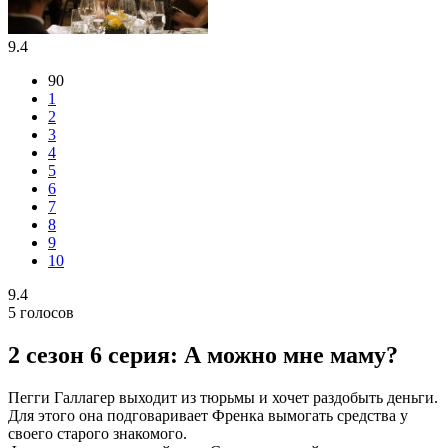
9.4
90
1
2
3
4
5
6
7
8
9
10
9.4
5
голосов
2 сезон 6 серия: А можно мне маму?
Пегги Галлагер выходит из тюрьмы и хочет раздобыть деньги.
Для этого она подговаривает Френка вымогать средства у
своего старого знакомого.