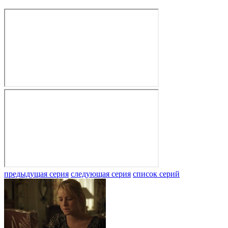
предыдущая серия
следующая серия
список серий