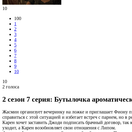
10
100
1
2
3
4
5
6
7
8
9
10
10
2
голоса
2 сезон 7 серия: Бутылочка ароматичес
Жасмин организует вечеринку на ложке и приглашает Фиону при
справиться с этой ситуацией и избегает встреч с парнем, но в 
Карен хочет заставить Джоди подписать брачный договор, так к
уходит, а Карен возобновляет свои отношения с Липом.