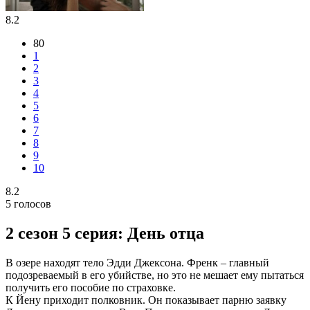
8.2
80
1
2
3
4
5
6
7
8
9
10
8.2
5
голосов
2 сезон 5 серия: День отца
В озере находят тело Эдди Джексона. Френк – главный
подозреваемый в его убийстве, но это не мешает ему пытаться
получить его пособие по страховке.
К Йену приходит полковник. Он показывает парню заявку