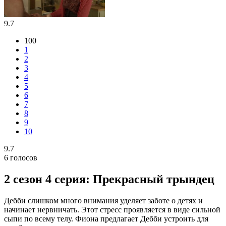
9.7
100
1
2
3
4
5
6
7
8
9
10
9.7
6
голосов
2 сезон 4 серия: Прекрасный трындец
Дебби слишком много внимания уделяет заботе о детях и
начинает нервничать. Этот стресс проявляется в виде сильной
сыпи по всему телу. Фиона предлагает Дебби устроить для