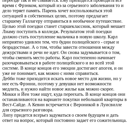
переезде так и не сбывается. Ему приходится проводить все
время с Фрэнком, который из-за серьезного заболевания то и
дело теряет память. Парень хочет воспользоваться этой
ситуацией в собственных целях, поэтому предлагает
старшему Галлагеру отправиться в необычное путешествие.
Целью этой поездки станет старшеклассник, который мешает
Лиаму поступить в колледж. Результатом этой поездки
должно стать поступление мальчика в новую школу. Карл
неприятно удивлен тем, что будни полицейского - серые и
безрадостные. А о том, чтобы завести отношения между
дежурствами и речи не идет. Он снова задумывается о том,
чтобы сменить место работы. Карл постепенно начинает
разочаровываться в работе полицейского и во всей этой
системе. В конце концов его эмоции достигают апогея, и он
уже не понимает, как можно с ними справиться.
Дебби тоже приходится искать новое место для жизни, но у
нее есть Фрэнни, поэтому у девушки нет возможности
медлить, и нужно найти новое жилье как можно скорее.
Микки и Йен тоже ищут, куда переехать. В конце концов они
останавливаются на варианте покупки небольшой квартиры в
Вест-Сайде. А Кевин встречается с Вероникой в Луисвилле
для серьезного разговора.
Липу придется всерьез задуматься о своем будущем и дать
ответ на вопрос, который постоянно задает его сожительница.