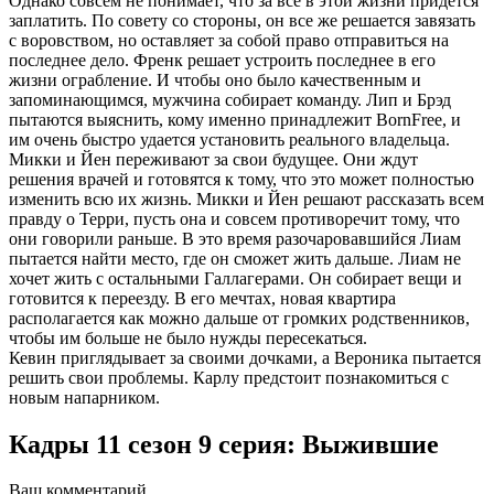
Однако совсем не понимает, что за все в этой жизни придется
заплатить. По совету со стороны, он все же решается завязать
с воровством, но оставляет за собой право отправиться на
последнее дело. Френк решает устроить последнее в его
жизни ограбление. И чтобы оно было качественным и
запоминающимся, мужчина собирает команду. Лип и Брэд
пытаются выяснить, кому именно принадлежит BornFree, и
им очень быстро удается установить реального владельца.
Микки и Йен переживают за свои будущее. Они ждут
решения врачей и готовятся к тому, что это может полностью
изменить всю их жизнь. Микки и Йен решают рассказать всем
правду о Терри, пусть она и совсем противоречит тому, что
они говорили раньше. В это время разочаровавшийся Лиам
пытается найти место, где он сможет жить дальше. Лиам не
хочет жить с остальными Галлагерами. Он собирает вещи и
готовится к переезду. В его мечтах, новая квартира
располагается как можно дальше от громких родственников,
чтобы им больше не было нужды пересекаться.
Кевин приглядывает за своими дочками, а Вероника пытается
решить свои проблемы. Карлу предстоит познакомиться с
новым напарником.
Кадры 11 сезон 9 серия: Выжившие
Ваш комментарий