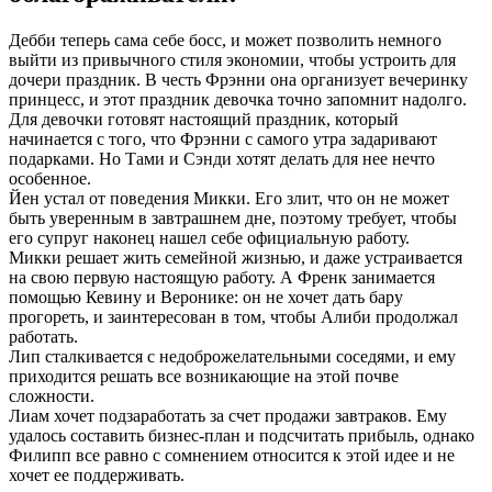
Дебби теперь сама себе босс, и может позволить немного
выйти из привычного стиля экономии, чтобы устроить для
дочери праздник. В честь Фрэнни она организует вечеринку
принцесс, и этот праздник девочка точно запомнит надолго.
Для девочки готовят настоящий праздник, который
начинается с того, что Фрэнни с самого утра задаривают
подарками. Но Тами и Сэнди хотят делать для нее нечто
особенное.
Йен устал от поведения Микки. Его злит, что он не может
быть уверенным в завтрашнем дне, поэтому требует, чтобы
его супруг наконец нашел себе официальную работу.
Микки решает жить семейной жизнью, и даже устраивается
на свою первую настоящую работу. А Френк занимается
помощью Кевину и Веронике: он не хочет дать бару
прогореть, и заинтересован в том, чтобы Алиби продолжал
работать.
Лип сталкивается с недоброжелательными соседями, и ему
приходится решать все возникающие на этой почве
сложности.
Лиам хочет подзаработать за счет продажи завтраков. Ему
удалось составить бизнес-план и подсчитать прибыль, однако
Филипп все равно с сомнением относится к этой идее и не
хочет ее поддерживать.