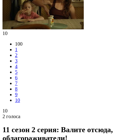
10
100
1
2
3
4
5
6
7
8
9
10
10
2
голоса
11 сезон 2 серия: Валите отсюда,
облагораживатели!