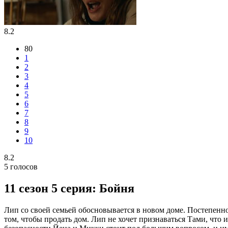
8.2
80
1
2
3
4
5
6
7
8
9
10
8.2
5
голосов
11 сезон 5 серия: Бойня
Лип со своей семьей обосновывается в новом доме. Постепенно
том, чтобы продать дом. Лип не хочет признаваться Тами, что