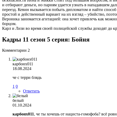
безопасности Йена и Микки стоит под большим вопросом, и им
и отбирают деньги, но парням удается узнать в нападавшем да
переезд. Кевин вызывается побыть дипломатом и найти способ
простой и действенный вариант на их взгляд – убийство, поэто
Вероника занимается агитацией: она хочет привлечь как можн
борцом.
Карл и Лизи во время своей полицейской службы доходят до кр
Кадры 11 сезон 5 серия: Бойня
Комментарии
2
карбонх011
18.08.2024
че с терри блядь
1
0
Ответить
белый
01.10.2024
карбонх011
, че ты хочешь от нациста-гомофоба? всё ровн