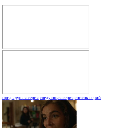
предыдущая серия
следующая серия
список серий