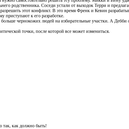
 нужно самостоятельно решить эту проблему. Микки и Йену удае
льнего родственника. Соседи устали от выходок Терри и предлаг
 разрешить этот конфликт. В это время Френк и Кевин разрабат
му приступают к его разработке.
о больше чернокожих людей на избирательные участки. А Дебби 
итической точки, после которой все может измениться.
о так, как должно быть!