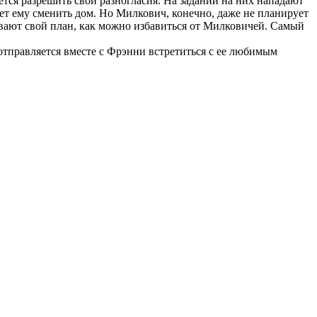
тся разрешить свои разногласия. На задании на них нападают
ает ему сменить дом. Но Милкович, конечно, даже не планирует
ывают свой план, как можно избавиться от Милковичей. Самый
отправляется вместе с Фрэнни встретиться с ее любимым