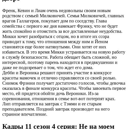
Френк, Кевин и Лиам очень недовольны своим новым
родством с семьей Милковичей. Семья Милковичей, главных
врагов Галлагеров, покупает дом по соседству. Глава
семейства с первого же дня намекает Фрэнку, что не будет
жить спокойно и отомстить за все доставленные неудобства.
Микки хочет разобраться с отцом, но в итоге их ссора
приводит к тому, что отношения между ним и Йеном
становятся еще более натянутыми. Они хотят от них
избавиться. В это время Микки устраивается на новую работу
в службу безопасности. Работа обещает быть сложной, но
интересной, поэтому парень находится в предвкушении и
даже не подозревает о том, что ждет его дома.
Дебби и Вероника решают принять участие в конкурсе
красоты мамочек и отлично справляются со своей ролью.
Снимок Фрэнни получает достаточно голосов, чтобы девочка
оказалась в финале конкурса красоты. Чтобы завоевать первое
место, ей придется обойти дочь Вероники. Из-за
соревнования, отношения в семье вот-вот потерпят крах.
Лип отправляется на завтрак с Тэмми и ее старым
преподавателем. Поздний завтрак производит на него
странное впечатление.
Кадры 11 сезон 4 серия: Не на моем