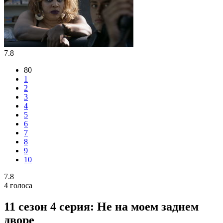
7.8
80
1
2
3
4
5
6
7
8
9
10
7.8
4
голоса
11 сезон 4 серия: Не на моем заднем
дворе