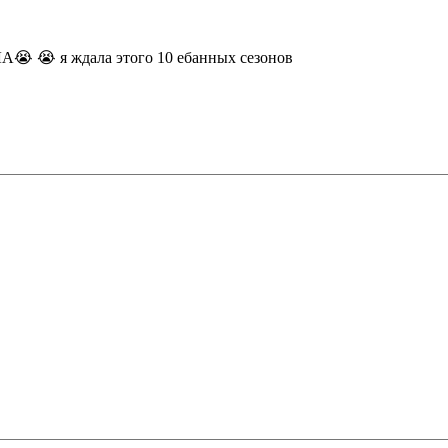
ЛА
😭
😭
я ждала этого 10 ебанных сезонов