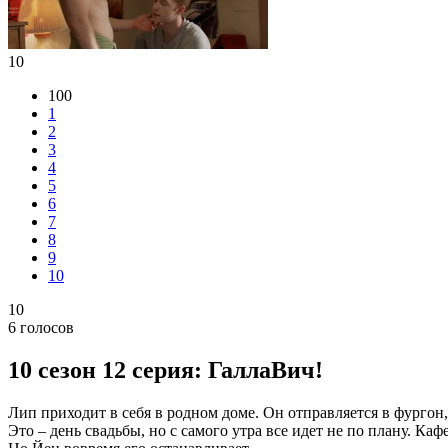
10
100
1
2
3
4
5
6
7
8
9
10
10
6
голосов
10 сезон 12 серия: ГаллаВич!
Лип приходит в себя в родном доме. Он отправляется в фургон
Это – день свадьбы, но с самого утра все идет не по плану. Каф