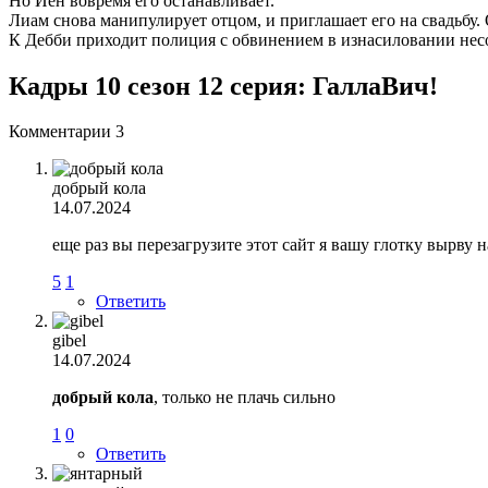
Но Йен вовремя его останавливает.
Лиам снова манипулирует отцом, и приглашает его на свадьбу
К Дебби приходит полиция с обвинением в изнасиловании не
Кадры 10 сезон 12 серия: ГаллаВич!
Комментарии
3
добрый кола
14.07.2024
еще раз вы перезагрузите этот сайт я вашу глотку вырву н
5
1
Ответить
gibel
14.07.2024
добрый кола
, только не плачь сильно
1
0
Ответить