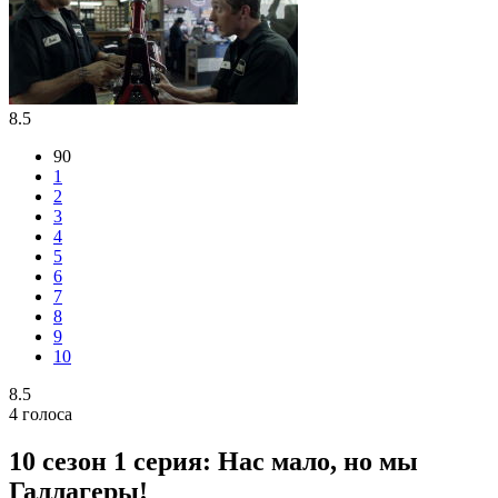
8.5
90
1
2
3
4
5
6
7
8
9
10
8.5
4
голоса
10 сезон 1 серия: Нас мало, но мы
Галлагеры!