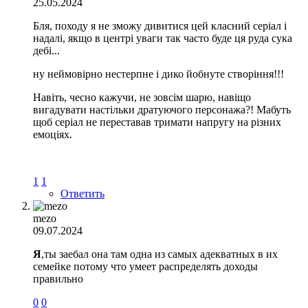
25.05.2024
Бля, походу я не зможу дивитися цей класний серіал і
надалі, якщо в центрі уваги так часто буде ця руда сука
дебі...
ну неймовірно нестерпне і дико йобнуте створіння!!!
Навіть, чесно кажучи, не зовсім шарю, навіщо
вигадувати настільки дратуючого персонажа?! Мабуть
щоб серіал не переставав тримати напругу на різних
емоціях.
1
1
Ответить
mezo
09.07.2024
Я
,ты заебал она там одна из самых адекватных в их
семейке потому что умеет распределять доходы
правильно
0
0