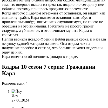
рассказывает ему о своей непростой судьбе. Женщина делится
тем, что впервые вышла из дома так поздно, но сегодня у нее
юбилей, поэтому пришлось прогуляться по темноте.
Когда автобус с Карлом отъезжает от остановки, он видит, как
женщину грабят. Карл пытается остановить автобус и
привлечь чье-нибудь внимание к случившемуся, но никто не
обращает на это внимания. Грабитель не просто грабит
старушку, а убивает ее, и это начинает мучить Карла в
кошмарах.
Пеппи вернула псевдо-Френни Дебби раньше срока, и назвала
девушку худшей матерью на свете. Она отдала чек на
получение пособие и сказала, что больше не хочет видеть ни
одну из них.
Карл ищет способ починить фонари в городе.
Кадры 10 сезон 7 серия: Гражданин
Карл
Комментарии
4
Йоу
27.06.2024