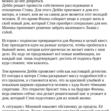
можно до нее добраться.
Дебби решает провести собственное расследование в
отношении Стива. Для этого Дебби приезжает в дом его
матери, и узнает, кем же на самом деле является этот молодой
человек. В это время Фиона собирает вещи и уходит жить в
свой новый дом, который Стив приобрел специально для нее.
Моника принимает решение забрать маленького Лиама с
собой.
История с подписью превращается для Фрэнка в целый квест.
Ему приходится идти на разные хитрости, чтобы пробиться к
бывшей жене, которая категорически не желает иметь с ним
дело. На ходу он придумывает всё новые комбинации, но
каждый шаг лишь подтверждает: достать её подпись будет
куда сложнее, чем казалось.
Тем временем Дебби проявляет себя как настоящий детектив.
Её поездка к матери Стива раскрывает массу подробностей о
его прошлом, и становится ясно, что за красивой улыбкой и
показным шармом скрывается человек с куда более тёмными
секретами. Это открытие бросает тень и на будущее Фионы,
ведь именно сейчас она делает решительный шаг и уезжает в
дом, который Стив подготовил для их новой жизни.
А ситуация с Моникой накаляет обстановку до предела. Её
желание забрать Лиама становится серьёзной угрозой для всей