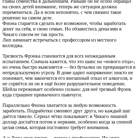
главы семейства в дальнейшем. Раньше он не особо обращал
на своих детей внимание, теперь же ситуация должна
перемениться. Да и всем непонятно, с чем связано такое
решение на самом деле.
Фиона старается сделать все возможное, чтобы заработать
денег на себя, и свою семью. Но обзавестись деньгами в
Чикаго совсем не так просто.
Лип начинает встречаться с профессором из местного
колледжа.
Трезвость Фрэнка становится для всех неожиданным
испытанием. Сначала кажется, что это шанс на «нового отца»,
но очень быстро выясняется — без бутылки он превращается в
непредсказуемую угрозу. В доме царит напряжение: никто не
понимает, чем закончится его внезапный отказ от алкоголя, и
не сорвётся ли он в ещё более разрушительное поведение.
Шейла переживает особенно сильно: для неё трезвый Фрэнк
куда страшнее привычного пьянчуги.
Параллельно Фиона хватается за любую возможность
заработать. Подработки сменяют друг друга, но каждый шаг
даётся тяжело. Сериал чётко показывает: в Чикаго лишний
доллар достаётся потом и нервами, особенно когда за спиной
целая семья, которая постоянно требует внимания.
А у Липа своя линия — роман с профессором. Их связь