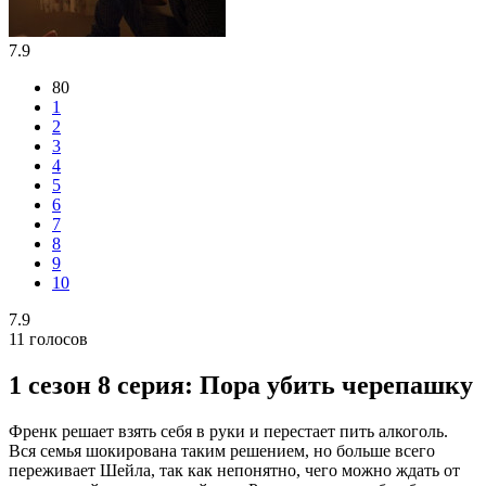
7.9
80
1
2
3
4
5
6
7
8
9
10
7.9
11
голосов
1 сезон 8 серия: Пора убить черепашку
Френк решает взять себя в руки и перестает пить алкоголь.
Вся семья шокирована таким решением, но больше всего
переживает Шейла, так как непонятно, чего можно ждать от