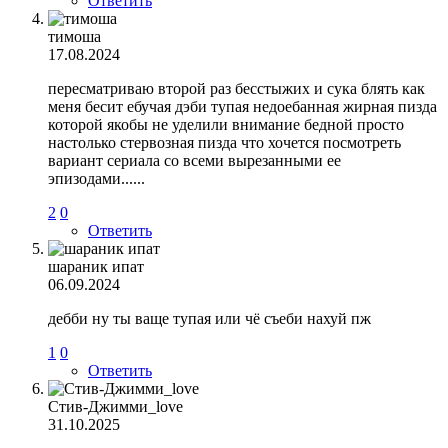
Ответить
тимоша
17.08.2024
пересматриваю второй раз бесстыжих и сука блять как
меня бесит ебучая дэби тупая недоебанная жирная пизда
которой якобы не уделили внимание бедной просто
настолько стервозная пизда что хочется посмотреть
вариант сериала со всеми вырезанными ее
эпизодами......
2
0
Ответить
шараник ипат
06.09.2024
дебби ну ты ваще тупая или чё съеби нахуй пж
1
0
Ответить
Стив-Джимми_love
31.10.2025