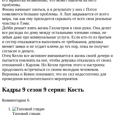
его заработка незаконные, что может навлечь на него
проблемы.
Фиона начинает злиться, и в результате у них с Пэтси
появляются большие проблемы. А Лип закрывается от всего
мира, так как ему приходится скрывать от всех свои реальные
чувства в Тэми.
Дебби решает взять жизнь Галлагеров в свои руки. Она делит
все расходы по дому между остальными членами семьи, не
забыв даже про коммунальные услуги. Если кто-то из братьев
и сестер отказывается выполнять ее требования, девушка
меняет замки и не отдает ключи до тех пор, пока не получит
согласие и деньги.
Отец Келли все активнее вмешивается в жизнь своей дочери и
пытается повлиять на нее, чтобы девушка отказалась от своих
отношений с Карлом. Но Келли против этого и настроена
продолжить встречаться со своим молодым человеком.
Вероника и Кевин понимают, что их сил недостаточно для
проведения воспитательного мероприятия.
Кадры 9 сезон 9 серия: Кость
Комментарии
6
Типовий глядач