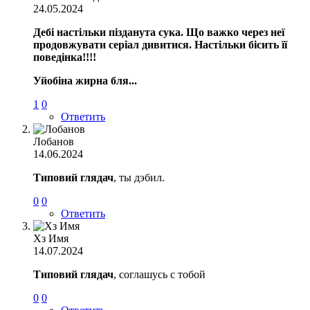
24.05.2024
Дебі настільки пізданута сука. Що важко через неї
продовжувати серіал дивитися. Настільки бісить її
поведінка!!!!
Уйобіна жирна бля...
1
0
Ответить
Лобанов
14.06.2024
Типовий глядач
, ты дэбил.
0
0
Ответить
Хз Имя
14.07.2024
Типовий глядач
, соглашусь с тобой
0
0