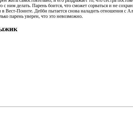
н жить самостоятельно, и его раздражает то, что сестра постоян
с ним делать. Парень боится, что сможет сорваться и не сохран
 в Вест-Поинте. Дебби пытается снова наладить отношения с А
лько парень уверен, что это невозможно.
рыжик