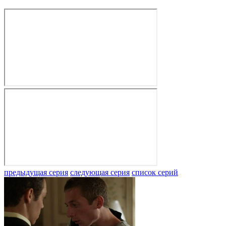
предыдущая серия
следующая серия
список серий