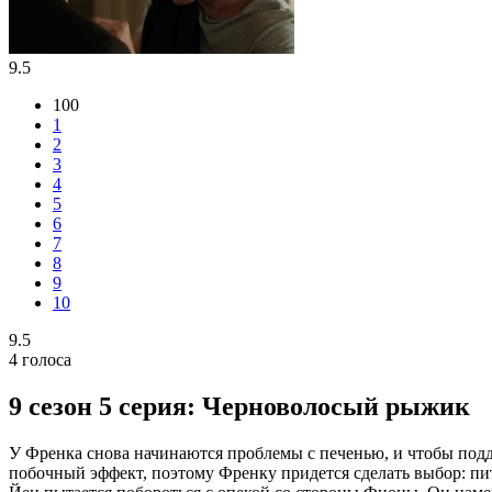
9.5
100
1
2
3
4
5
6
7
8
9
10
9.5
4
голоса
9 сезон 5 серия: Черноволосый рыжик
У Френка снова начинаются проблемы с печенью, и чтобы подд
побочный эффект, поэтому Френку придется сделать выбор: пит