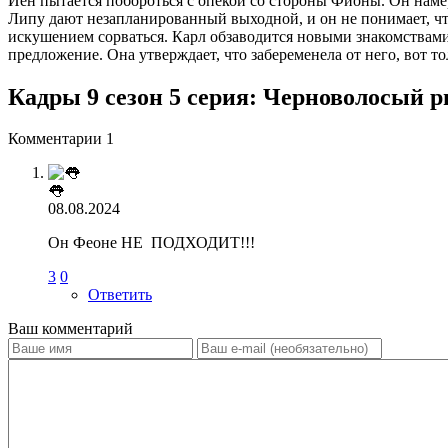
Йен пытается побороться с опекой со стороны Фионы. Он намере
Липу дают незапланированный выходной, и он не понимает, что 
искушением сорваться. Карл обзаводится новыми знакомствами
предложение. Она утверждает, что забеременела от него, вот то
Кадры 9 сезон 5 серия: Черноволосый 
Комментарии
1
👅
08.08.2024
Он Феоне НЕ ПОДХОДИТ!!!
3
0
Ответить
Ваш комментарий