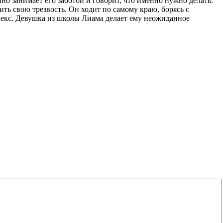
но занимает его заботой и говорит, что именно нужно делать.
ить свою трезвость. Он ходит по самому краю, борясь с
лекс. Девушка из школы Лиама делает ему неожиданное