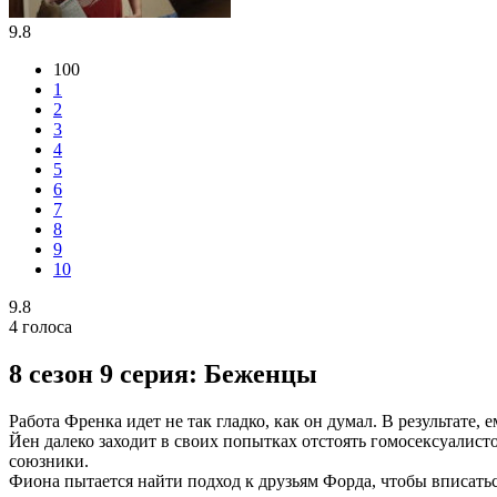
9.8
100
1
2
3
4
5
6
7
8
9
10
9.8
4
голоса
8 сезон 9 серия: Беженцы
Работа Френка идет не так гладко, как он думал. В результате, 
Йен далеко заходит в своих попытках отстоять гомосексуалист
союзники.
Фиона пытается найти подход к друзьям Форда, чтобы вписатьс