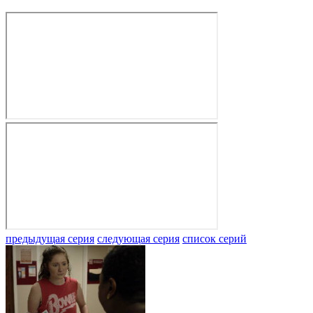
предыдущая серия
следующая серия
список серий