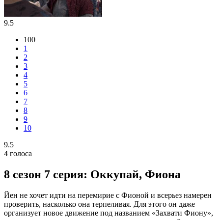
9.5
100
1
2
3
4
5
6
7
8
9
10
9.5
4
голоса
8 сезон 7 серия: Оккупай, Фиона
Йен не хочет идти на перемирие с Фионой и всерьез намерен
проверить, насколько она терпеливая. Для этого он даже
организует новое движение под названием «Захвати Фиону»,