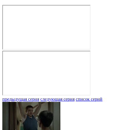
предыдущая серия
следующая серия
список серий