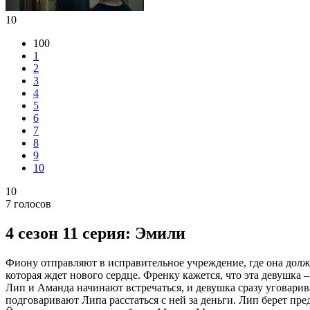
10
100
1
2
3
4
5
6
7
8
9
10
10
7
голосов
4 сезон 11 серия: Эмили
Фиону отправляют в исправительное учреждение, где она должн
которая ждет нового сердце. Френку кажется, что эта девушка –
Лип и Аманда начинают встречаться, и девушка сразу уговарива
подговаривают Липа расстаться с ней за деньги. Лип берет пр