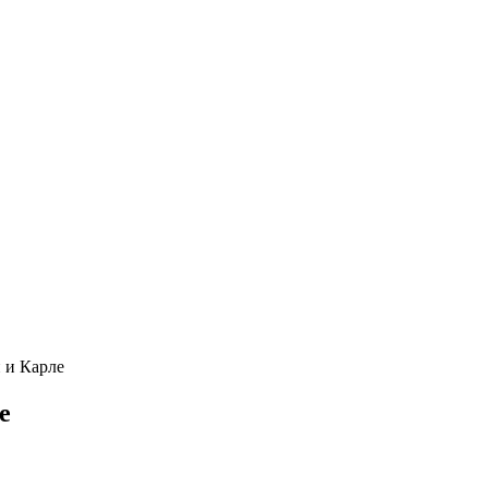
и и Карле
е