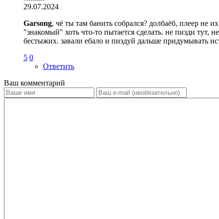
29.07.2024
Garsong
, чё ты там банить собрался? долбаёб, плеер не и
"знакомый" хоть что-то пытается сделать. не пизди тут, 
бестыжих. завали ебало и пиздуй дальше придумывать ис
5
0
Ответить
Ваш комментарий