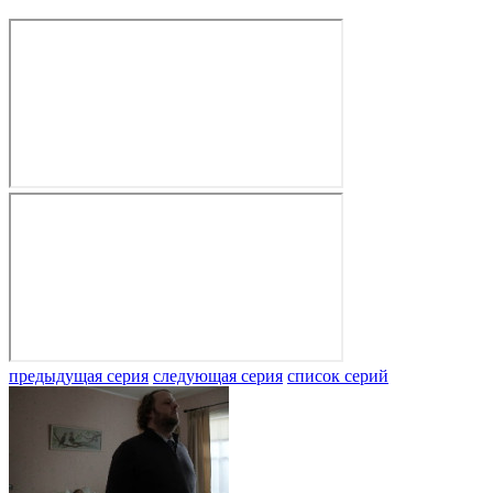
предыдущая серия
следующая серия
список серий