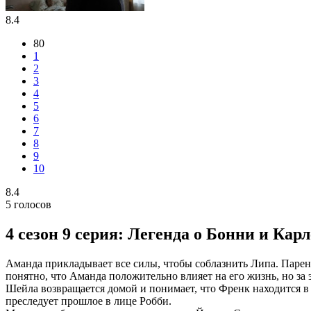
8.4
80
1
2
3
4
5
6
7
8
9
10
8.4
5
голосов
4 сезон 9 серия: Легенда о Бонни и Карл
Аманда прикладывает все силы, чтобы соблазнить Липа. Парень 
понятно, что Аманда положительно влияет на его жизнь, но за 
Шейла возвращается домой и понимает, что Френк находится в 
преследует прошлое в лице Робби.