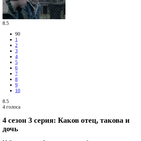
8.5
90
1
2
3
4
5
6
7
8
9
10
8.5
4
голоса
4 сезон 3 серия: Каков отец, такова и
дочь