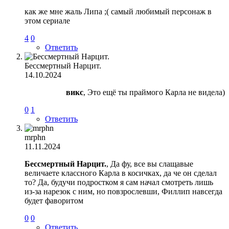
как же мне жаль Липа ;( самый любимый персонаж в
этом сериале
4
0
Ответить
Бессмертный Нарцит.
14.10.2024
викс
, Это ещё ты праймого Карла не видела)
0
1
Ответить
mrphn
11.11.2024
Бессмертный Нарцит.
, Да фу, все вы слащавые
величаете классного Карла в косичках, да че он сделал
то? Да, будучи подростком я сам начал смотреть лишь
из-за нарезок с ним, но повзрослевши, Филлип навсегда
будет фаворитом
0
0
Ответить