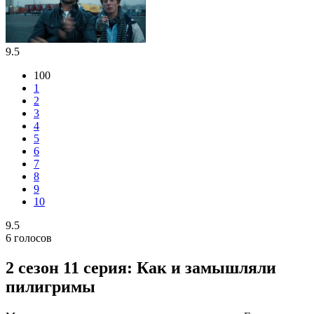
9.5
100
1
2
3
4
5
6
7
8
9
10
9.5
6
голосов
2 сезон 11 серия: Как и замышляли
пилигримы