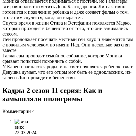
Моника отказывается подниматься с постели, но Галлагеры
все равно хотят отметить День Благодарения. Лип активно
готовится к появлению ребенка и даже создает фильм о том,
что с ним случится, когда он вырастет.
Спустя время в жизни Стива и Эстефании появляется Марко,
который приходит в бешенство от того, что они занимались
сексом.
Йен продолжает посещать местный гей-клуб и знакомится там
с пожилым человеком по имени Нед. Они несколько раз спят
вместе.
Галлагеры проводят семейное собрание, которое Моника
срывает попыткой покончить с собой.
У Карен начинаются роды, и на свет появляется ребенок азиат.
Девушка думает, что его отцом мог быть ее одноклассник, из-
за чего Лип приходит в бешенство.
Кадры 2 сезон 11 серия: Как и
замышляли пилигримы
Комментарии
4
викс
22.03.2024