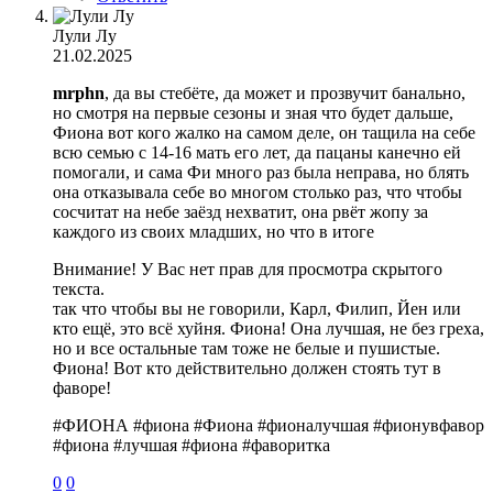
Лули Лу
21.02.2025
mrphn
, да вы стебёте, да может и прозвучит банально,
но смотря на первые сезоны и зная что будет дальше,
Фиона вот кого жалко на самом деле, он тащила на себе
всю семью с 14-16 мать его лет, да пацаны канечно ей
помогали, и сама Фи много раз была неправа, но блять
она отказывала себе во многом столько раз, что чтобы
сосчитат на небе заёзд нехватит, она рвёт жопу за
каждого из своих младших, но что в итоге
Внимание! У Вас нет прав для просмотра скрытого
текста.
так что чтобы вы не говорили, Карл, Филип, Йен или
кто ещё, это всё хуйня. Фиона! Она лучшая, не без греха,
но и все остальные там тоже не белые и пушистые.
Фиона! Вот кто действительно должен стоять тут в
фаворе!
#ФИОНА #фиона #Фиона #фионалучшая #фионувфавор
#фиона #лучшая #фиона #фаворитка
0
0