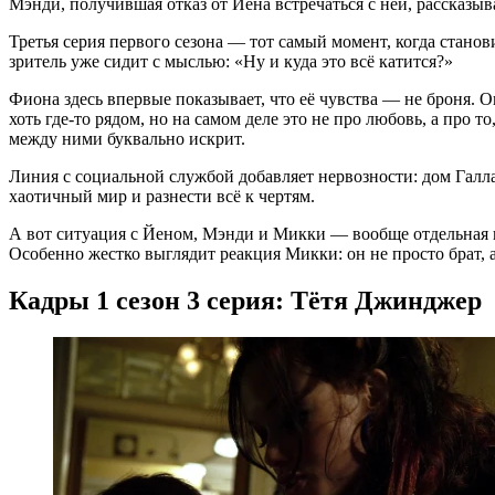
Мэнди, получившая отказ от Йена встречаться с ней, рассказыв
Третья серия первого сезона — тот самый момент, когда стано
зритель уже сидит с мыслью: «Ну и куда это всё катится?»
Фиона здесь впервые показывает, что её чувства — не броня. О
хоть где-то рядом, но на самом деле это не про любовь, а про 
между ними буквально искрит.
Линия с социальной службой добавляет нервозности: дом Галла
хаотичный мир и разнести всё к чертям.
А вот ситуация с Йеном, Мэнди и Микки — вообще отдельная и
Особенно жестко выглядит реакция Микки: он не просто брат, а
Кадры 1 сезон 3 серия: Тётя Джинджер