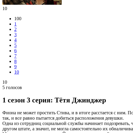
10
100
1
2
3
4
5
6
7
8
9
10
10
5
голосов
1 сезон 3 серия: Тётя Джинджер
Фиона не может простить Стива, и в итоге расстается с ним. П
так, и все равно пытается добиться расположения девушки.
Одна из сотрудниц социальной службы начинает подозревать, ч
другом штате, а значит, не могла самостоятельно их обналичива