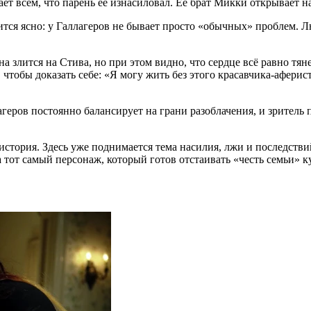
ает всем, что парень ее изнасиловал. Ее брат Микки открывает н
вится ясно: у Галлагеров не бывает просто «обычных» проблем. 
на злится на Стива, но при этом видно, что сердце всё равно тя
то, чтобы доказать себе: «Я могу жить без этого красавчика-афери
геров постоянно балансирует на грани разоблачения, и зритель 
стория. Здесь уже поднимается тема насилия, лжи и последствий
 тот самый персонаж, который готов отстаивать «честь семьи» ку